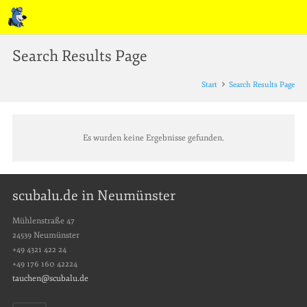
Search Results Page
Start
Search Results Page
Es wurden keine Ergebnisse gefunden.
scubalu.de in Neumünster
Mühlenstraße 47
24539 Neumünster
+49 4321 422 24
+49 176 160 42224
tauchen@scubalu.de